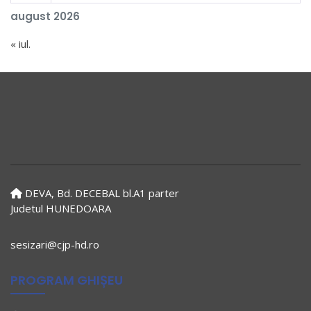
august 2026
« iul.
DEVA, Bd. DECEBAL bl.A1 parter
Judetul HUNEDOARA
sesizari@cjp-hd.ro
PROGRAM GHIȘEU