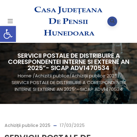
Deschide bara de unelte
SERVICII POSTALE DE DISTRIBUIRE A
CORESPONDENTEI INTERNE SI EXTERNE AN
2025”- SICAP ADV1470534
Home
/
Achizitii publice
/
Achiziții publice 2025
/
SERVICII POSTALE DE DISTRIBUIRE A CORESPONDENTEI
INTERNE SI EXTERNE AN 2025”- SICAP ADV1470534
Achiziții publice 2025
17/03/2025