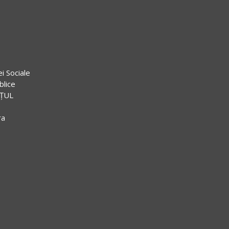
ei Sociale
blice
EȚUL
ra