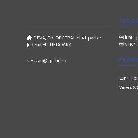
PROGR
luni - 
DEVA, Bd. DECEBAL bl.A1 parter
vineri
Judetul HUNEDOARA
PROGR
sesizari@cjp-hd.ro
Luni – jo
Vineri: 8