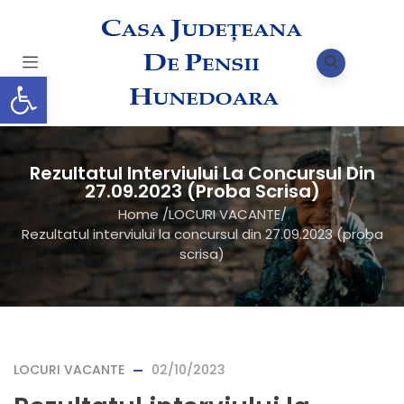
Deschide bara de unelte
Rezultatul Interviului La Concursul Din
27.09.2023 (proba Scrisa)
Home
/
LOCURI VACANTE
/
Rezultatul interviului la concursul din 27.09.2023 (proba
scrisa)
LOCURI VACANTE
02/10/2023