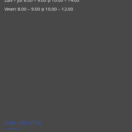
Luni – joi: 8.00 – 9.00 și 10.00 – 14.00
Vineri: 8.00 – 9.00 și 10.00 – 12.00
LINK-URI UTILE