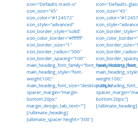
icon=”Defaults-trash-o”
icon=”Defaults-glas
icon_size=”45″
icon_size=”45″
icon_color=”#124572″
icon_color=”#1245
icon_style=”advanced”
icon_style=”advanc
icon_border_style=”solid”
icon_border_style=”
icon_color_border=”#ffffff”
icon_color_border=”#
icon_border_size=”1″
icon_border_size=”
icon_border_radius=”500″
icon_border_radius
icon_border_spacing=”100″
icon_border_spacin
main_heading_font_family=”font_family:Roboto|font_
main_heading_font_
main_heading_style=”font-
main_heading_style
weight:100;”
weight:100;”
main_heading_font_size=”desktop:25px;”
main_heading_font_
spacer_margin=”margin-
spacer_margin=”ma
bottom:20px;”
bottom:20px;”]
margin_design_tab_text=””]
[/ultimate_heading]
[/ultimate_heading]
[ultimate_spacer height=”300″]