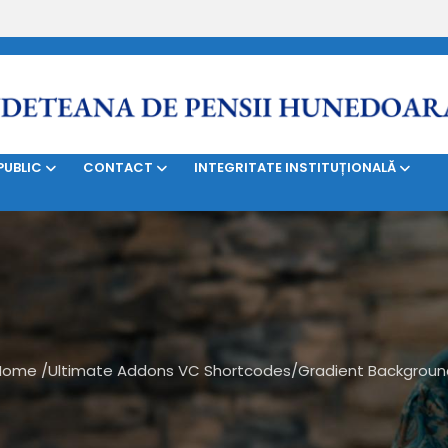
SERVICII
BILETE DE TRATAMENT
CONTRIBUABILI
PUBLIC
CONTACT
INTEGRITATE INSTITUȚIONALĂ
Home
/
Ultimate Addons VC Shortcodes
/
Gradient Backgroun