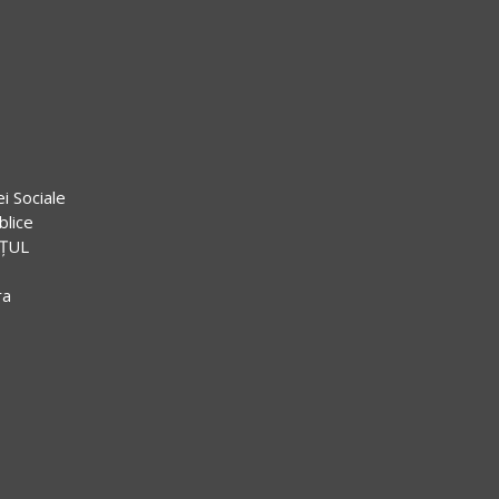
ei Sociale
blice
EȚUL
ra