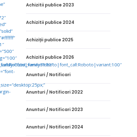
me”
Achizitii publice 2023
72″
Achizitii publice 2024
ed”
solid”
#ffffff”
Achiziții publice 2025
1″
s=”500″
Achizitii publice 2026
ng=”100″
_call:Roboto|variant:100″
family=”font_family:Roboto|font_call:Roboto|variant:100″
=”font-
Anunturi / Notificari
_size=”desktop:25px;”
rgin-
Anunturi / Notificari 2022
]
Anunturi / Notificari 2023
Anunturi / Notificari 2024