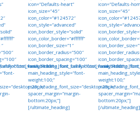
s”
icon=”Defaults-heart”
icon=”Defaults-ho
icon_size=”45″
icon_size=”45″
72″
icon_color=”#124572″
icon_color=”#1245
ed”
icon_style=”advanced”
icon_style=”advanc
solid”
icon_border_style=”solid”
icon_border_style=”
ffffff”
icon_color_border=”#ffffff”
icon_color_border=”
1″
icon_border_size=”1″
icon_border_size=”
=”500″
icon_border_radius=”500″
icon_border_radiu
g=”100″
icon_border_spacing=”100″
icon_border_spaci
call:Roboto|variant:100″
family=”font_family:Roboto|font_call:Roboto|variant:100″
main_heading_font_family=”font_family:Roboto|font
main_heading_font_
=”font-
main_heading_style=”font-
main_heading_style
weight:100;”
weight:100;”
size=”desktop:25px;”
main_heading_font_size=”desktop:25px;”
main_heading_font
rgin-
spacer_margin=”margin-
spacer_margin=”ma
bottom:20px;”]
bottom:20px;”]
[/ultimate_heading]
[/ultimate_heading