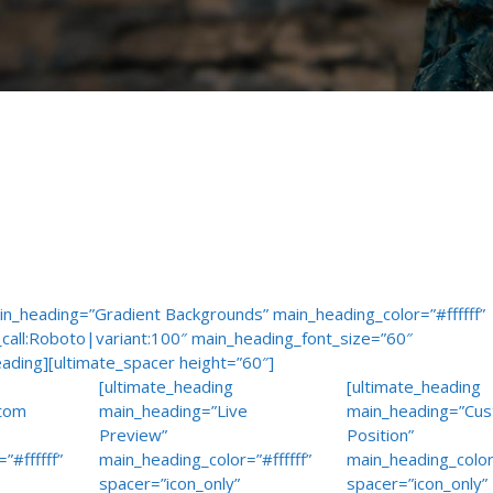
in_heading=”Gradient Backgrounds” main_heading_color=”#ffffff”
call:Roboto|variant:100″ main_heading_font_size=”60″
eading][ultimate_spacer height=”60″]
[ultimate_heading
[ultimate_heading
stom
main_heading=”Live
main_heading=”Cu
Preview”
Position”
”#ffffff”
main_heading_color=”#ffffff”
main_heading_color=
spacer=”icon_only”
spacer=”icon_only”