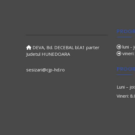
PROGR
luni - 
DEVA, Bd. DECEBAL bl.A1 parter
vineri
Judetul HUNEDOARA
PROGR
sesizari@cjp-hd.ro
Luni – jo
Vineri: 8