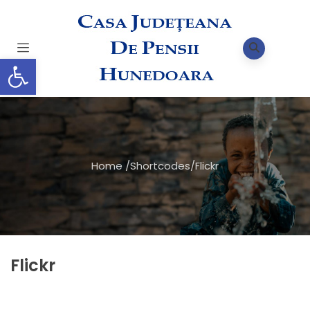
Deschide bara de unelte
Home
/
Shortcodes
/
Flickr
Flickr