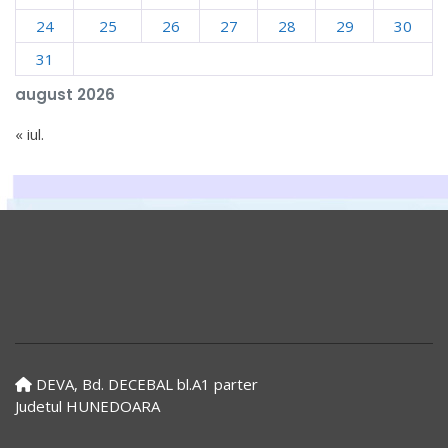
24
25
26
27
28
29
30
31
august 2026
« iul.
DEVA, Bd. DECEBAL bl.A1 parter
Judetul HUNEDOARA