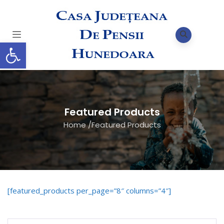
Deschide bara de unelte
Featured Products
Home
/
Featured Products
[featured_products per_page=”8″ columns=”4″]