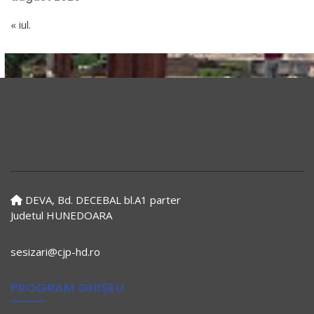
« iul.
DEVA, Bd. DECEBAL bl.A1 parter
Judetul HUNEDOARA
sesizari@cjp-hd.ro
PROGRAM GHIȘEU