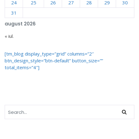
24
25
26
27
28
29
30
31
august 2026
« iul.
[tm_blog display_type=”grid” columns=”2″
btn_design_style=”btn-default” button_size=””
total_items=”4″]