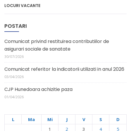
LOCURI VACANTE
POSTARI
Comunicat privind restituirea contributiilor de
asigurari sociale de sanatate
30/07/2026
Comunicat referitor la indicatorii utilizati in anul 2026
03/04/2026
CJP Hunedoara achizitie paza
01/04/2026
L
Ma
Mi
J
V
S
D
1
2
3
4
5