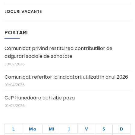
LOCURI VACANTE
POSTARI
Comunicat privind restituirea contributiilor de
asigurari sociale de sanatate
30/07/2026
Comunicat referitor la indicatorii utilizati in anul 2026
03/04/2026
CJP Hunedoara achizitie paza
01/04/2026
L
Ma
Mi
J
V
S
D